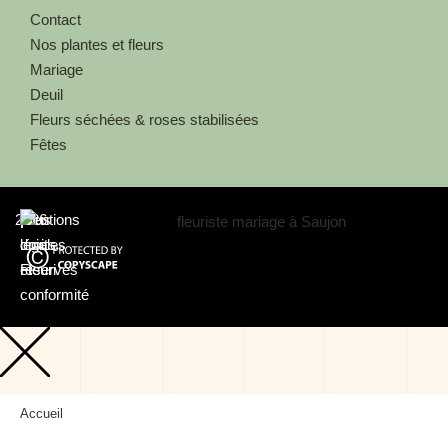
Contact
Nos plantes et fleurs
Mariage
Deuil
Fleurs séchées & roses stabilisées
Fêtes
2026
Au
|
Mentions
|
Tous
|
coin
légales
droits
Fleuri
et
réservés
conformité
Accueil