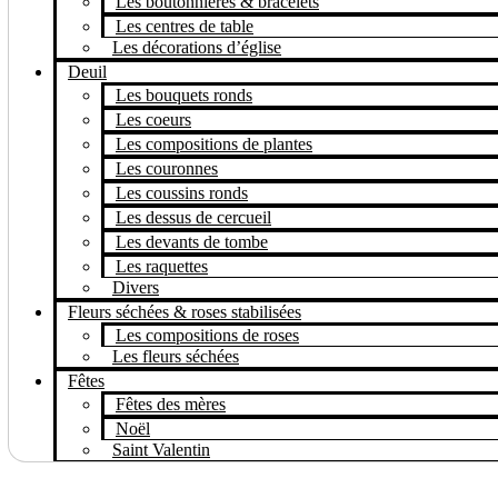
Les boutonnières & bracelets
Les centres de table
Les décorations d’église
Deuil
Les bouquets ronds
Les coeurs
Les compositions de plantes
Les couronnes
Les coussins ronds
Les dessus de cercueil
Les devants de tombe
Les raquettes
Divers
Fleurs séchées & roses stabilisées
Les compositions de roses
Les fleurs séchées
Fêtes
Fêtes des mères
Noël
Saint Valentin