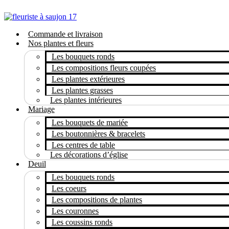
Panneau de gestion des cookies
Aller
au
contenu
Commande et livraison
Nos plantes et fleurs
Les bouquets ronds
Les compositions fleurs coupées
Les plantes extérieures
Les plantes grasses
Les plantes intérieures
Mariage
Les bouquets de mariée
Les boutonnières & bracelets
Les centres de table
Les décorations d’église
Deuil
Les bouquets ronds
Les coeurs
Les compositions de plantes
Les couronnes
Les coussins ronds