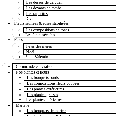
Les dessus de cercueil
Les devants de tombe
Les raquettes
Divers
Fleurs séchées & roses stabilisées
Les compositions de roses
Les fleurs séchées
Fêtes
Fêtes des mères
Noël
Saint Valentin
Commande et livraison
Nos plantes et fleurs
Les bouquets ronds
Les compositions fleurs coupées
Les plantes extérieures
Les plantes grasses
Les plantes intérieures
Mariage
Les bouquets de mariée