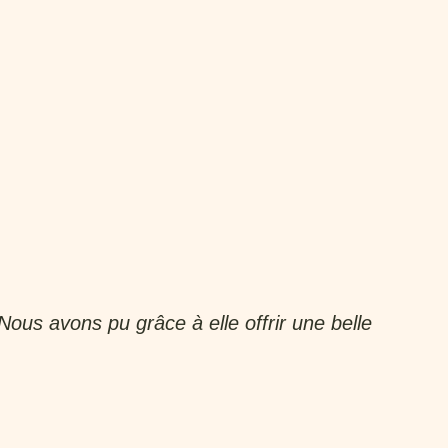
Nous avons pu grâce à elle offrir une belle
M
A