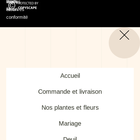
coin
légales
droits
Fleuri
et
réservés
conformité
Accueil
Commande et livraison
Nos plantes et fleurs
Mariage
Deuil