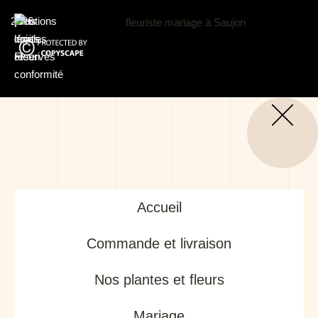
2026
Au
|
Mentions
|
Tous
|
coin
légales
droits
Fleuri
et
réservés
conformité
Accueil
Commande et livraison
Nos plantes et fleurs
Mariage