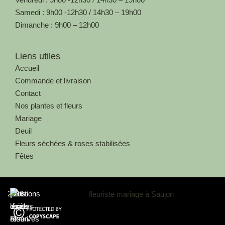
Samedi : 9h00 -12h30 / 14h30 – 19h00
Dimanche : 9h00 – 12h00
Liens utiles
Accueil
Commande et livraison
Contact
Nos plantes et fleurs
Mariage
Deuil
Fleurs séchées & roses stabilisées
Fêtes
2026
Au
|
Mentions
|
Tous
|
coin
légales
droits
Fleuri
et
réservés