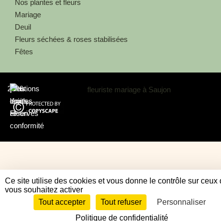
Nos plantes et fleurs
Mariage
Deuil
Fleurs séchées & roses stabilisées
Fêtes
2026
Au
|
Mentions
|
Tous
|
coin
légales
droits
Fleuri
et
réservés
conformité
Ce site utilise des cookies et vous donne le contrôle sur ceux
vous souhaitez activer
Tout accepter
Tout refuser
Personnaliser
Politique de confidentialité