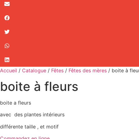
Accueil
/
Catalogue
/
Fêtes
/
Fêtes des mères
/ boite à fleu
boite à fleurs
boite a fleurs
avec des plantes intérieurs
différente taille , et motif
Commandez en ligne