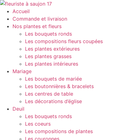
Aller
Panneau de gestion des cookies
au
Accueil
contenu
Commande et livraison
Nos plantes et fleurs
Les bouquets ronds
Les compositions fleurs coupées
Les plantes extérieures
Les plantes grasses
Les plantes intérieures
Mariage
Les bouquets de mariée
Les boutonnières & bracelets
Les centres de table
Les décorations d’église
Deuil
Les bouquets ronds
Les coeurs
Les compositions de plantes
Les couronnes