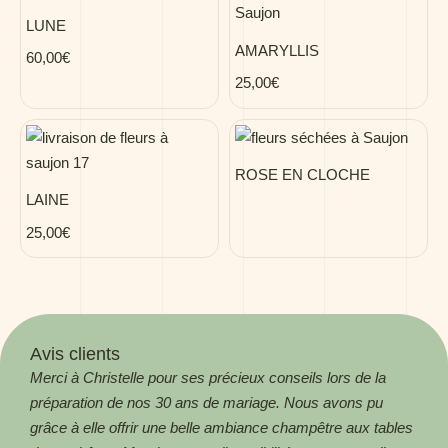
LUNE
AMARYLLIS
60,00
€
25,00
€
ROSE EN CLOCHE
LAINE
25,00
€
Avis clients
Merci à Christelle pour ses précieux conseils lors de la
Magn
préparation de nos 30 ans de mariage. Nous avons pu
! Me
grâce à elle offrir une belle ambiance champêtre aux tables
Aga